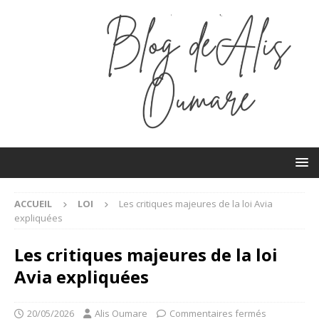
ACCUEIL
LOI
Les critiques majeures de la loi Avia
expliquées
Les critiques majeures de la loi
Avia expliquées
20/05/2026
Alis Oumare
Commentaires fermés