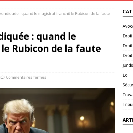
CAT
evendiquée : quand le magistrat franchit le Rubicon de la faute
Avoc
diquée : quand le
Droit
 le Rubicon de la faute
Droit
Droit
Jurid
Loi
Commentaires fermés
Sécur
Trava
Tribu
ART