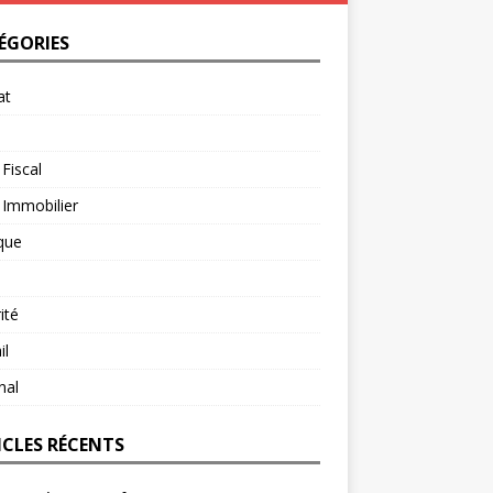
ÉGORIES
at
 Fiscal
 Immobilier
ique
ité
il
nal
ICLES RÉCENTS