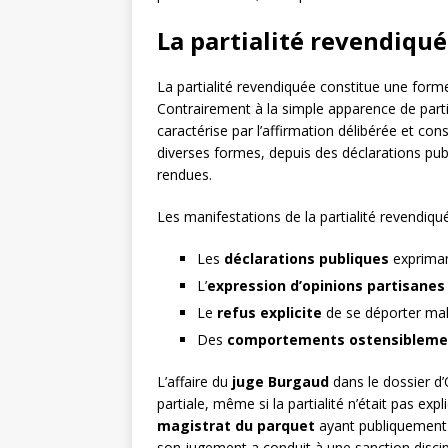
La partialité revendiqu
La partialité revendiquée constitue une for
Contrairement à la simple apparence de partial
caractérise par l’affirmation délibérée et con
diverses formes, depuis des déclarations publ
rendues.
Les manifestations de la partialité revendiqu
Les
déclarations publiques
expriman
L’
expression d’opinions partisanes
Le
refus explicite
de se déporter malg
Des
comportements ostensiblemen
L’affaire du
juge Burgaud
dans le dossier d’
partiale, même si la partialité n’était pas ex
magistrat du parquet
ayant publiquement 
son jugement a conduit à une sanction discip