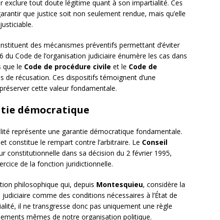
r exclure tout doute légitime quant à son impartialité. Ces
rantir que justice soit non seulement rendue, mais qu’elle
usticiable.
nstituent des mécanismes préventifs permettant d’éviter
1-6 du Code de l’organisation judiciaire énumère les cas dans
s que le
Code de procédure civile
et le
Code de
s de récusation. Ces dispositifs témoignent d’une
préserver cette valeur fondamentale.
ntie démocratique
ialité représente une garantie démocratique fondamentale.
 et constitue le rempart contre l’arbitraire. Le
Conseil
eur constitutionnelle dans sa décision du 2 février 1995,
rcice de la fonction juridictionnelle.
ition philosophique qui, depuis
Montesquieu
, considère la
 judiciaire comme des conditions nécessaires à l’État de
ialité, il ne transgresse donc pas uniquement une règle
ndements mêmes de notre organisation politique.