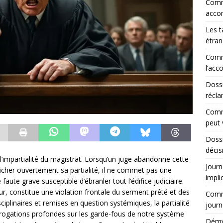
Comme
acco
Les t
étran
Comme
l’ac
Dossi
récla
Comme
peut 
Doss
décis
l’impartialité du magistrat. Lorsqu’un juge abandonne cette
Journ
ficher ouvertement sa partialité, il ne commet pas une
impli
aute grave susceptible d’ébranler tout l’édifice judiciaire.
, constitue une violation frontale du serment prêté et des
Comme
sciplinaires et remises en question systémiques, la partialité
journ
rrogations profondes sur les garde-fous de notre système
Démys