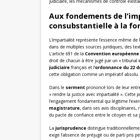
judiciaire, les mécanismes de contrôle existan
Aux fondements de l’impa
consubstantielle à la fo
L’impartialité représente l’essence même de l
dans de multiples sources juridiques, des te
L’article 6§1 de la
Convention européenne 
droit de chacun à être jugé par un « tribunal
judiciaire
français et l’
ordonnance du 22 
cette obligation comme un impératif absolu.
Dans le
serment
prononcé lors de leur entr
« rendre la justice avec impartialité ». Cett
l’engagement fondamental qui légitime l’exer
magistrature
, dans ses avis disciplinaires
du pacte de confiance entre le citoyen et sa j
La
jurisprudence
distingue traditionnellement
exige l’absence de préjugé ou de parti pris pe