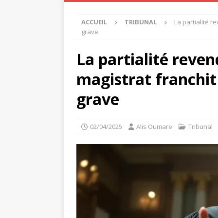
ACCUEIL
TRIBUNAL
La partialité r
grave
La partialité reven
magistrat franchit
grave
02/04/2025
Alis Oumare
Tribunal