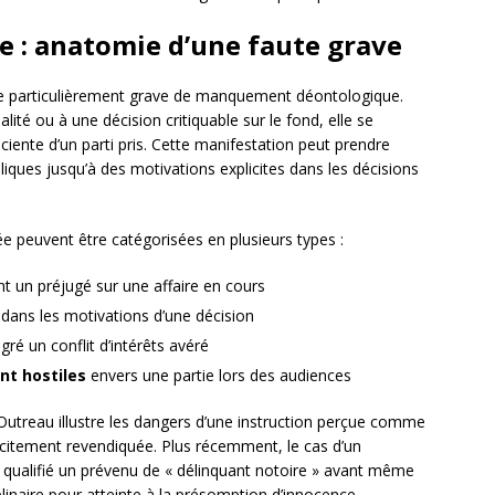
ée : anatomie d’une faute grave
me particulièrement grave de manquement déontologique.
ité ou à une décision critiquable sur le fond, elle se
sciente d’un parti pris. Cette manifestation peut prendre
iques jusqu’à des motivations explicites dans les décisions
ée peuvent être catégorisées en plusieurs types :
t un préjugé sur une affaire en cours
dans les motivations d’une décision
ré un conflit d’intérêts avéré
t hostiles
envers une partie lors des audiences
Outreau illustre les dangers d’une instruction perçue comme
plicitement revendiquée. Plus récemment, le cas d’un
qualifié un prévenu de « délinquant notoire » avant même
linaire pour atteinte à la présomption d’innocence.