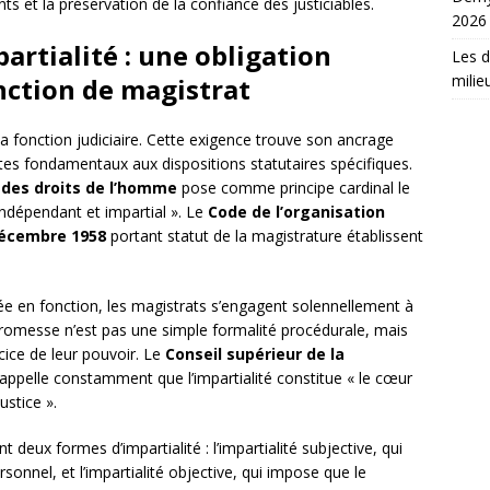
ts et la préservation de la confiance des justiciables.
2026
rtialité : une obligation
Les d
milie
nction de magistrat
a fonction judiciaire. Cette exigence trouve son ancrage
xtes fondamentaux aux dispositions statutaires spécifiques.
des droits de l’homme
pose comme principe cardinal le
 indépendant et impartial ». Le
Code de l’organisation
décembre 1958
portant statut de la magistrature établissent
ée en fonction, les magistrats s’engagent solennellement à
e promesse n’est pas une simple formalité procédurale, mais
cice de leur pouvoir. Le
Conseil supérieur de la
, rappelle constamment que l’impartialité constitue « le cœur
ustice ».
 deux formes d’impartialité : l’impartialité subjective, qui
rsonnel, et l’impartialité objective, qui impose que le