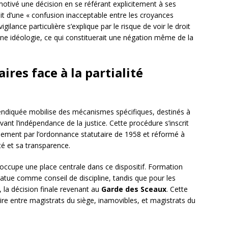
motivé une décision en se référant explicitement à ses
sait d’une « confusion inacceptable entre les croyances
vigilance particulière s’explique par le risque de voir le droit
une idéologie, ce qui constituerait une négation même de la
ires face à la partialité
revendiquée mobilise des mécanismes spécifiques, destinés à
vant l’indépendance de la justice. Cette procédure s’inscrit
palement par l’ordonnance statutaire de 1958 et réformé à
té et sa transparence.
occupe une place centrale dans ce dispositif. Formation
 statue comme conseil de discipline, tandis que pour les
, la décision finale revenant au
Garde des Sceaux
. Cette
aire entre magistrats du siège, inamovibles, et magistrats du