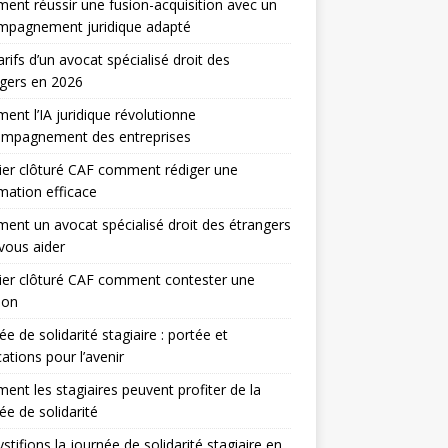
nt réussir une fusion-acquisition avec un
mpagnement juridique adapté
arifs d’un avocat spécialisé droit des
gers en 2026
nt l’IA juridique révolutionne
compagnement des entreprises
er clôturé CAF comment rédiger une
mation efficace
nt un avocat spécialisé droit des étrangers
vous aider
ier clôturé CAF comment contester une
ion
ée de solidarité stagiaire : portée et
cations pour l’avenir
nt les stagiaires peuvent profiter de la
ée de solidarité
tifions la journée de solidarité stagiaire en